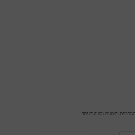
רכזית והימנית מכווננות יחד.