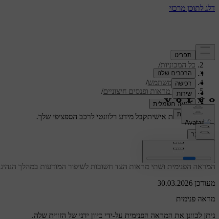
תמיכה
/
כל המכוניות
/
/
ES90 2026
מדריך למשתמש
/
ראות, מראות ופנסים חיצוניים
/
מראות
תמיכה מותאמת אישית
קבל מידע רלוונטי לרכב הספציפי שלך.
התחבר
מראות
המראה הפנימית ושתי מראות הצד חשובות לשיפור המודעות במהלך הנהיגה.
מעודכן 30.03.2026
מראה פנימית
ניתן לכוונן את המראה הפנימית על-ידי כיוון ידני של הזווית שלה.