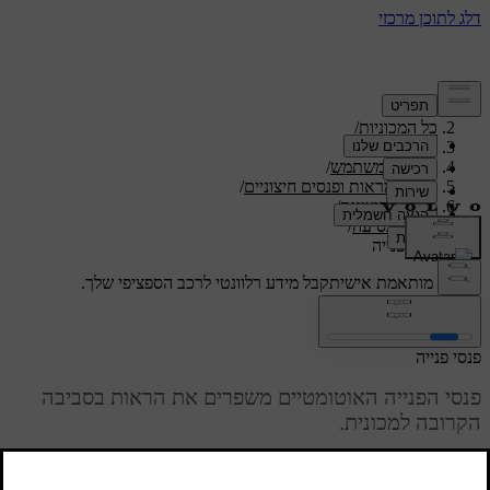
תמיכה
/
כל המכוניות
/
/
ES90 2026
מדריך למשתמש
/
ראות, מראות ופנסים חיצוניים
/
תאורה חיצונית
/
פנסי נסיעה
/
פנסי פנייה
תמיכה מותאמת אישית
קבל מידע רלוונטי לרכב הספציפי שלך.
התחבר
פנסי פנייה
פנסי הפנייה האוטומטיים משפרים את הראות בסביבה
הקרובה למכונית.
מעודכן 11.12.2025
כאשר הגדרת תאורת העקיפה פעילה, פנסי הפנייה יופעלו בעת נסיעה