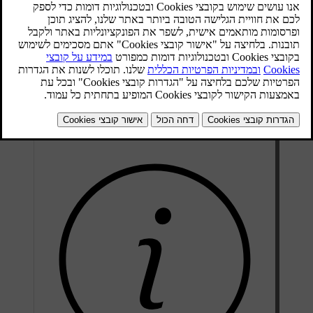
להפחית את הסנוור ולמנוע סנוור של המשתמשים האחרים בדרך.
בחירת כיוון התאורה
לחץ על סמל המכונית
בסרגל התחתון ועבור אל
Settings
.
יבור אל
Adapt
→
Exterior lights
→
Lights and displays
→
Controls
.
lights for right-hand traffic
כוון מחדש את הפנסים בלחיצה על מצב מופעל או מופסק.
הודעה תופיע בצג הנהג.