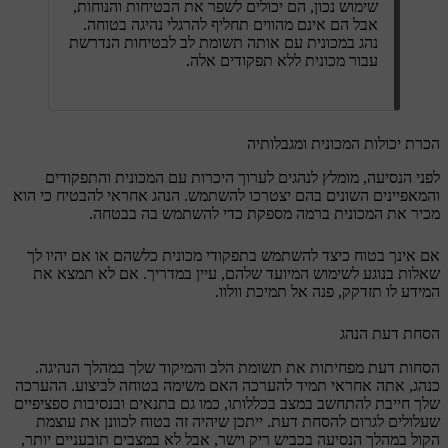
שימוש נכון, הם יכולים לשפר את הבטיחות והנוחות,
אבל הם אינם מהווים תחליף להרגלי נהיגה בטוחה.
נהג במכונית עם אותה תשומת לב לבטיחות הנדרשת
עבור מכונית ללא תפקודים אלה.
הכרת יכולות המכונית ומגבלותיה
לפני הנסיעה, מומלץ לנהגים לערוך היכרות עם המכונית והתפקודים
והמאפיינים השונים בהם יצטרכו להשתמש. הנהג אחראי להבטיח כי הוא
מכיר את המכונית ברמה מספקת כדי להשתמש בה בבטחה.
אם אינך בטוח כיצד להשתמש בתפקודי מכונית כלשהם או אם יהיו לך
שאלות בנוגע לשימוש המיועד שלהם, עיין במדריך. אם לא תמצא את
המידע לו תזדקק, פנה אל תמיכת וולוו.
הסחת דעת הנהג
הסחות דעת מפחיתות את תשומת הלב והמיקוד שלך במהלך הנהיגה.
כנהג, אתה אחראי תמיד להערכה האם משימה בטוחה לביצוע. ההערכה
שלך חייבת להתחשב במצב בכללותו, כמו גם בתנאים ובנסיבות ספציפיים
שעלולים לגרום להסחת דעת. ייתכן שיהיה זה בטוח לכוונן את עוצמת
הקול במהלך הנסיעה בכביש ריק וישר, אבל לא במצבים תובעניים יותר,