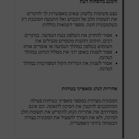
הימנע מהסחות דעת
בצע משימות כלשהן שאינן מאפשרות לך להקדיש
את תשומת הלב אל הכביש ואל התנועה הסובבת רק
כשהמכונית חונה. מספר דוגמאות כוללות:
אסור להחזיק את הטלפון בעת הנסיעה. במקרים
רבים, חוקים ותקנות מקומיים מגבילים את
השימוש בטלפון במהלך הנסיעה או אוסרים אותו.
אסור לשנות באופן ידני את מסלול הניווט במהלך
הנהיגה.
אסור לשנות את הגדרות הקול המפורטות במהלך
הנהיגה.
אחריות הנהג ומאפייני בטיחות
המכונית מצוידת במספר מאפייני בטיחות פעילה
המתוכננים להקטין את הסיכון לתאונה. הם אינם
מפחיתים את אחריות הנהג להקדיש את תשומת הלב
לנהיגה, ולא את הצורך להפעיל את המכונית בצורה
הבטוחה ביותר האפשרית.