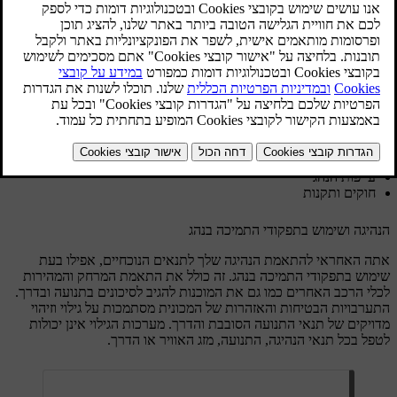
יכולים לפצות על שגיאות וטעויות שיפוט. אולם, הם אינם משנים את
הגורם עליו מוטלת האחריות. הם תוספת להרגלי נהג טובים, להם אתה
אחראי כנהג.
בוודאי למדת והתנסית כדי להבטיח שיש לך את הידע והיכולות הנדרשים
להיות נהג זהיר. חלק זה עוסק במספר יסודות שאתה עשוי לזהות, כגון:
הנהיגה ושימוש בתפקודי התמיכה בנהג
הכרת יכולות המכונית ומגבלותיה
הסחת דעת הנהג
עייפות הנהג
חוקים ותקנות
הנהיגה ושימוש בתפקודי התמיכה בנהג
אתה האחראי להתאמת הנהיגה שלך לתנאים הנוכחיים, אפילו בעת
שימוש בתפקודי התמיכה בנהג. זה כולל את התאמת המרחק והמהירות
לכלי הרכב האחרים כמו גם את המוכנות להגיב לסיכונים בתנועה ובדרך.
התערבויות הבטיחות והאזהרות של המכונית מסתמכות על גילוי וזיהוי
מדויקים של תנאי התנועה הסובבת והדרך. מערכות הגילוי אינן יכולות
לטפל בכל תנאי הנהיגה, התנועה, מזג האוויר או הדרך.