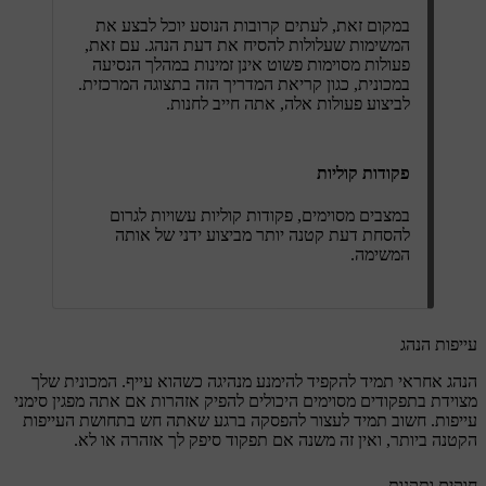
במקום זאת, לעתים קרובות הנוסע יוכל לבצע את
המשימות שעלולות להסיח את דעת הנהג. עם זאת,
פעולות מסוימות פשוט אינן זמינות במהלך הנסיעה
במכונית, כגון קריאת המדריך הזה בתצוגה המרכזית.
לביצוע פעולות אלה, אתה חייב לחנות.
פקודות קוליות
במצבים מסוימים, פקודות קוליות עשויות לגרום
להסחת דעת קטנה יותר מביצוע ידני של אותה
המשימה.
עייפות הנהג
הנהג אחראי תמיד להקפיד להימנע מנהיגה כשהוא עייף. המכונית שלך
מצוידת בתפקודים מסוימים היכולים להפיק אזהרות אם אתה מפגין סימני
עייפות. חשוב תמיד לעצור להפסקה ברגע שאתה חש בתחושת העייפות
הקטנה ביותר, ואין זה משנה אם תפקוד סיפק לך אזהרה או לא.
חוקים ותקנות