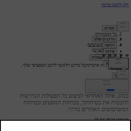
תמיכה
/
כל המכוניות
/
/
ES90 2026
מדריך למשתמש
/
מידע הצרכן
/
אחריות הנהג
תמיכה מותאמת אישית
קבל מידע רלוונטי לרכב הספציפי שלך.
התחבר
אחריות הנהג
כנהג, אתה האחראי לביצוע כל הפעולות הנדרשות
להבטיח את בטיחותך, בטיחות הנוסעים ובטיחות
המשתמשים האחרים בדרך.
מעודכן 25.04.2024
הידע, ההחלטות והפעולות שלך קובעים את רמת הבטיחות של אופן
הנסיעה שלך. המכונית שלך מצוידת במאפיינים, שבמצבים מסוימים