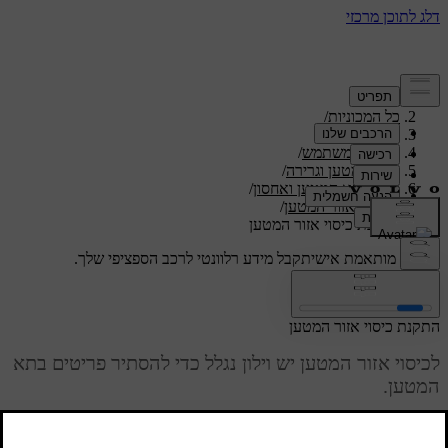
תמיכה
/
כל המכוניות
/
/
ES90 2026
מדריך למשתמש
/
אחסון מטען וגרירה
/
מרחב תא המטען ואחסון
/
כיסוי אזור המטען
/
התקנת כיסוי אזור המטען
תמיכה מותאמת אישית
קבל מידע רלוונטי לרכב הספציפי שלך.
התחבר
התקנת כיסוי אזור המטען
לכיסוי אזור המטען יש וילון נגלל כדי להסתיר פריטים בתא
המטען.
מעודכן 08.09.2025
ודא שכיסוי אזור המטען פונה לכיוון הנכון. תמיד צריכה להיות האפשרות