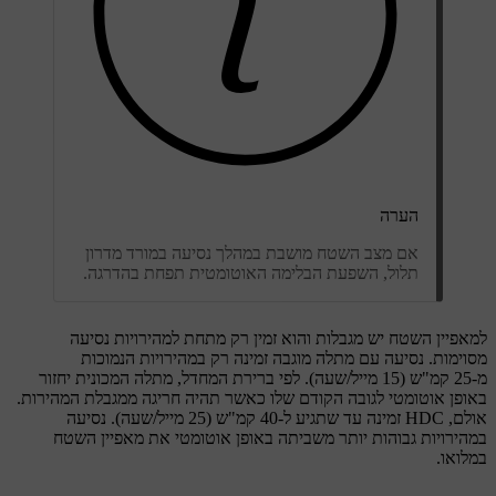
הערה
אם מצב השטח מושבת במהלך נסיעה במורד מדרון
תלול, השפעת הבלימה האוטומטית תפחת בהדרגה.
למאפיין השטח יש מגבלות והוא זמין רק מתחת למהירויות נסיעה
מסוימות. נסיעה עם מתלה מוגבה זמינה רק במהירויות הנמוכות
מ-25 קמ"ש (15 מייל/שעה). לפי ברירת המחדל, מתלה המכונית יחזור
באופן אוטומטי לגובה הקודם שלו כאשר תהיה חריגה ממגבלת המהירות.
אולם, HDC זמינה עד שתגיע ל-40 קמ"ש (25 מייל/שעה). נסיעה
במהירויות גבוהות יותר משביתה באופן אוטומטי את מאפיין השטח
במלואו.