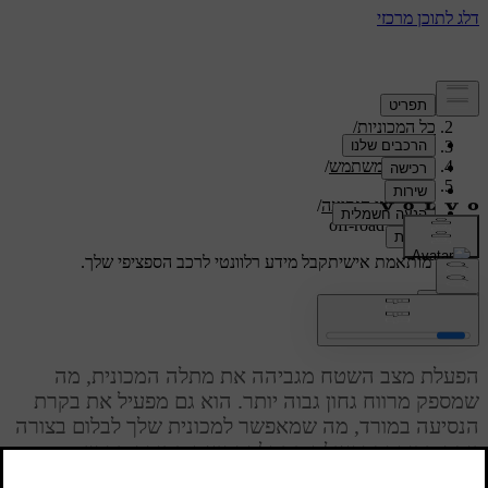
תמיכה
/
כל המכוניות
/
/
ES90 2026
מדריך למשתמש
/
נסיעה
/
מאפייני הנסיעה
/
הפעלת off-road
תמיכה מותאמת אישית
קבל מידע רלוונטי לרכב הספציפי שלך.
התחבר
הפעלת off-road
הפעלת מצב השטח מגביהה את מתלה המכונית, מה
שמספק מרווח גחון גבוה יותר. הוא גם מפעיל את בקרת
הנסיעה במורד, מה שמאפשר למכונית שלך לבלום בצורה
יותר מבוקרת ופעילה במהלך נסיעה במורד מדרון.