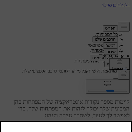
תמיכה
/
כל המכוניות
/
/
ES90 2026
מדריך למשתמש
/
כניסה ואבטחה
/
מפתחות
/
מיקומי קריאת המפתחות
תמיכה מותאמת אישית
קבל מידע רלוונטי לרכב הספציפי שלך.
התחבר
מיקומי קריאת המפתחות
קיימות מספר נקודות אינטראקציה של המפתחות בהן
המכונית שלך יכולה לזהות את המפתחות שלך, כדי
לאפשר לך לנעול, לשחרר נעילה ולנהוג.
מעודכן 01.06.2026