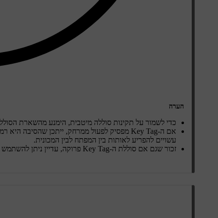
הערה
כדי לשמור על תקינות סוללה מיטבית, הימנע מהשארת הסוללה
אם ה-Key Tag מפסיק לפעול ממרחק, ייתכן שהסיב
עשויים להפריע לאותות בין המפתח לבין המכונית.
זכור שגם אם סוללת ה-Key Tag פרוקה, עדיין ניתן להשתמש בו ככרטיס מפתח.