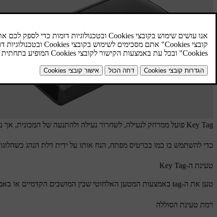
Key Tag פועל ממרחק לנעילה, לשחרור נעילה ולהתנעה של המכונית, אך ניתן גם להשתמש בו בדרך זהה לזו של כרטיס מפתח.
כדי להשתמש בו כמו בכרטיס מפתח, הנח אותו על ידית דלת הנהג כשהלוגו 
טעינת ה-Key Tag
טען את ה-tag באמצעות המטען האלחוטי שבין המושבים הקדמיים או באמצעות מטען אלחוטי חיצוני
רמת טעינת הסוללה