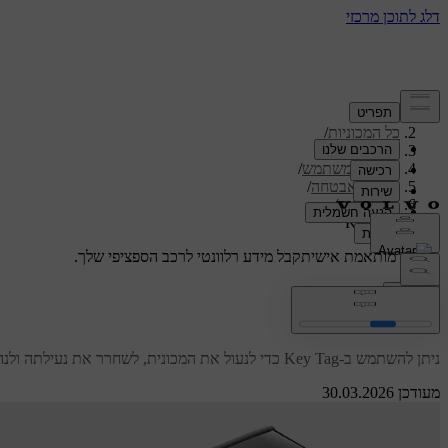
תמיכה
/
כל המכוניות
/
/
ES90 2026
מדריך למשתמש
/
כניסה ואבטחה
/
מפתחות
/
Key Tag
תמיכה מותאמת אישית
קבל מידע רלוונטי לרכב הספציפי שלך.
התחבר
Key Tag
ניתן להשתמש ב-Key Tag כדי לנעול את המכונית, לשחרר את נעילתה ולנהוג בה.
מעודכן 30.03.2026