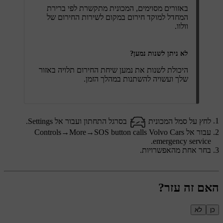
באזורים מסוימים, המכונית מתקשרת לפי ברירת
המחדל למוקד חירום במקום לשירות החירום של
וולוו.
לא ניתן לשנות נמען?
היכולת לשנות את נמען שיחת החירום תלויה באזור
שלך ועשויה להשתנות במהלך הזמן.
לחץ על סמל המכונית
בסרגל התחתון ועבור אל
Settings
.
עבור אל
SOS button calls Volvo Cars
→
More
→
Controls
.
emergency service
בחר אחת מהאפשרויות.
האם זה עזר?
כן
לא