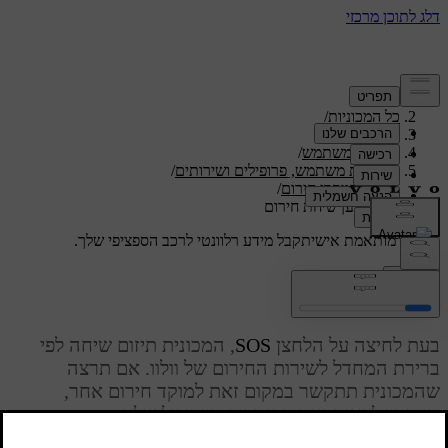
תמיכה
/
כל המכוניות
/
/
ES90 2026
מדריך למשתמש
/
חשבונות משתמש, פרופילים ושירותים
/
סיוע במקרי חירום
/
שינוי נמען שיחת חירום
תמיכה מותאמת אישית
קבל מידע רלוונטי לרכב הספציפי שלך.
התחבר
שינוי נמען שיחת חירום
בעת לחיצה על הלחצן
SOS
, המכונית תיזום שיחה לפי
ברירת המחדל לשירות החירום של וולוו. אם תרצה
שהמכונית תתקשר במקום זאת למוקד חירום אחר,
תצטרך לשנות זאת בהגדרות הפרופיל שלך.