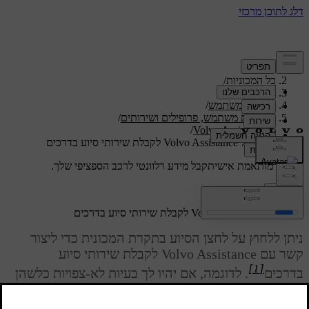
תמיכה
/
כל המכוניות
/
/
ES90 2026
מדריך למשתמש
/
חשבונות משתמש, פרופילים ושירותים
/
/
Volvo Assistance
פנייה אל Volvo Assistance לקבלת שירותי סיוע בדרכים
תמיכה מותאמת אישית
קבל מידע רלוונטי לרכב הספציפי שלך.
התחבר
פנייה אל Volvo Assistance לקבלת שירותי סיוע בדרכים
ניתן ללחוץ על לחצן הסיוע בתקרת המכונית כדי ליצור
קשר עם Volvo Assistance לקבלת שירותי סיוע
[1]
בדרכים
. לדוגמה, אם יהיו לך בעיות לא-צפויות כלשהן
בדרכים, כגון אם סוללת המכונית נפרקה, אירעה תקלה
במכונית או אם אירע נקר בצמיג.