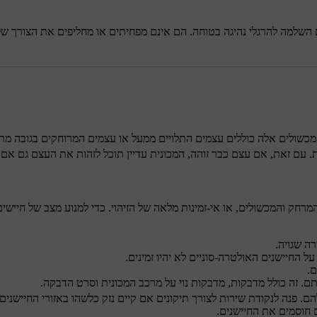
השלמה להרגלי נהיגה בטוחה. הם אינם מפחיתים או מחליפים את הצורך של 
. מכשולים אלה כוללים עצמים התלויים ממעל או עצמים המרוחקים בגובה מ
 עם זאת, אם עצם כבר זוהה, המכונית עדיין תוכל לזהות את העצם גם אם 
רחק והמכשולים, או אי-זמינות מלאה של הזיהוי. כדי למנוע מצב של חיישים
רה שגויה.
ל החיישנים האולטרה-סוניים לא יהיו זמינים.
ם.
תם. זה כולל מדבקות, מדבקות נוי על מרכב המכונית וסרט הדבקה.
. פנה לנקודת שירות לצורך תיקונים אם קיים נזק כלשהו באזורי החיישנים.
 חוסמים את החיישנים.