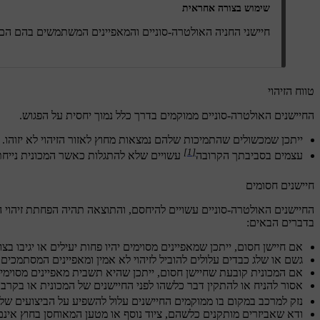
שימוש בצורה אחראית
חיישני החניה האולטרה-סוניים והמאפיינים המשתמשים בהם הם 
טווח הזיהוי
החיישנים האולטרה-סוניים ממוקמים בדרך כלל נמוך יחסית על הפגוש.
ייתכן שמכשולים שהתמיכות שלהם נמצאות מחוץ לאזור הזיהוי לא יזוהו
[1]
עצמים בסביבתך הקרובה
עשויים שלא להתגלות כאשר המכונית נייחת.
חיישנים חסומים
החיישנים האולטרה-סוניים עשויים להיחסם, והתוצאה תהיה הפחתת זיהוי המ
בדברים הבאים:
אם חיישן חסום, ייתכן שמאפיינים מסוימים יהיו פחות יעילים או יגיבו בצו
גשם או שלג כבדים עלולים להוביל לזיהוי לא אמין ומאפיינים המסתמכים ע
אם המכונית קובעת שחיישן חסום, ייתכן שהיא תשבית מאפיינים מסוימי
אסור להניח או להתקין דבר כלשהו לפני החיישנים של המכונית או בקרב
נזק למרכב במקום בו ממוקמים החיישנים עלול להשפיע על הביצועים שלהם
ודא שאביזרים מותקנים כלשהם, ציוד נוסף או מטען המאוחסן בחוץ אינם