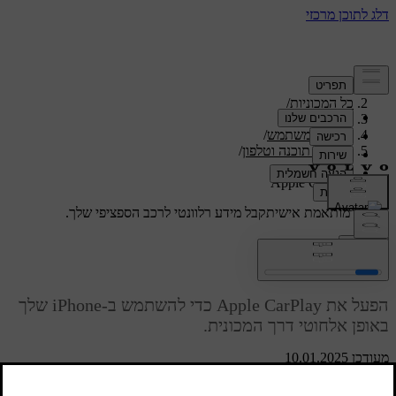
תמיכה
/
כל המכוניות
/
/
ES90 2026
מדריך למשתמש
/
תצוגות, תוכנה וטלפון
/
טלפון
/
Apple CarPlay
תמיכה מותאמת אישית
קבל מידע רלוונטי לרכב הספציפי שלך.
התחבר
Apple CarPlay
הפעל את Apple CarPlay כדי להשתמש ב-iPhone שלך
באופן אלחוטי דרך המכונית.
מעודכן 10.01.2025
Apple CarPlay מספק לך דרך נוספת לשימוש ב-iPhone באמצעות
ממשק המכונית. ניתן להשתמש ביישומי תקשורת, ניווט ומדיה מסוימים ב-