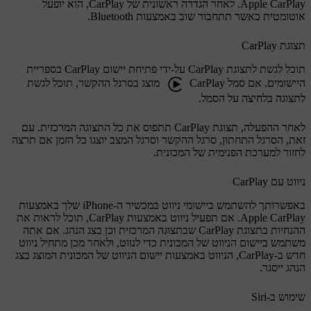
Apple CarPlay. לאחר הגדרה ראשונית של CarPlay, הוא יופעל
אוטומטית כאשר תתחבור שוב באמצעות Bluetooth.
תצוגת CarPlay
תוכל לגשת לתצוגת CarPlay על-ידי פתיחת יישום CarPlay בספריית
היישומים. אם סמל CarPlay
מוצג בסרגל ההקשר, תוכל לגשת
לתצוגה בלחיצה על הסמל.
לאחר ההפעלה, תצוגת CarPlay תתפוס את כל התצוגה המרכזית. עם
זאת, הסרגל התחתון, סרגל ההקשר וסרגל המצב יוצגו כל הזמן אם תרצה
לחזור למערכת הפנימית של המכונית.
ניווט עם CarPlay
באפשרותך להשתמש ביישומי ניווט במכשיר ה-iPhone שלך באמצעות
Apple CarPlay. אם תפעיל ניווט באמצעות CarPlay, תוכל לראות את
ההנחיות בתצוגת CarPlay שבתצוגה המרכזית וכן בצג הנהג. אם אתה
משתמש ביישום הניווט של המכונית כדי לנווט, ולאחר מכן מתחיל ניווט
חדש ב-CarPlay, הניווט באמצעות יישום הניווט של המכונית המוצג בצג
הנהג ייסגר.
שימוש ב-Siri