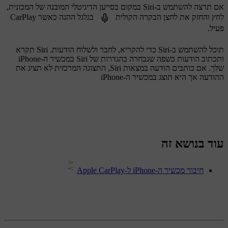
אם תרצה להשתמש ב-Siri במקום בסייען הדיגיטלי המובנה של המכונית,
לחץ והחזק את לחצן הבקרה הקולית
בגלגל ההגה כאשר CarPlay
פעיל.
תוכל להשתמש ב-Siri כדי להקריא, לחבר ולשלוח הודעות. Siri תקרא
ותכתוב הודעות בשפה שנבחרה בהגדרות של Siri במכשיר ה-iPhone
שלך. אם כותבים הודעה במצאות Siri, התצוגה המרכזית לא תציג את
ההודעה אך היא תוצג במכשיר ה-iPhone
עוד בנושא זה
חיבור מכשיר ה-iPhone ל-Apple CarPlay