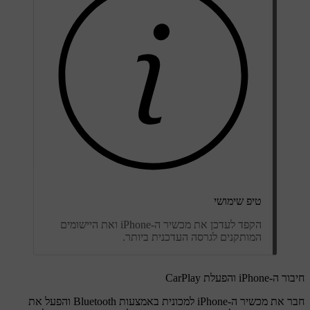
טיפ שימושי
הקפד לעדכן את מכשיר ה-iPhone ואת היישומים
המותקנים לגרסה העדכנית ביותר.
חיבור ה-iPhone והפעלת CarPlay
חבר את מכשיר ה-iPhone למכונית באמצעות Bluetooth והפעל את