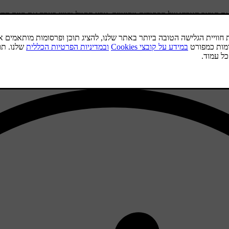
את המצב הנוכחי של תפקודים מסוימים. צבע הסמל מציין בערך את רמת החש
מצב על תפקודי המכונית.