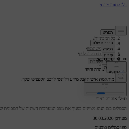
תמיכה
/
כל המכוניות
/
/
ES90 2026
מדריך למשתמש
/
תצוגות, תוכנה וטלפון
/
תצוגות
/
צג הנהג
/
סמלי אזהרה וחיווי
תמיכה מותאמת אישית
קבל מידע רלוונטי לרכב הספציפי שלך.
התחבר
סמלי אזהרה וחיווי
הסמלים בצג הנהג מציינים בפניך את מצב המערכות השונות של המכונית של
מעודכן 30.03.2026
סוגי סמלים וצבעים