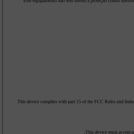
Este equipamento não tem direito à proteção contra interfe
This device complies with part 15 of the FCC Rules and Indus