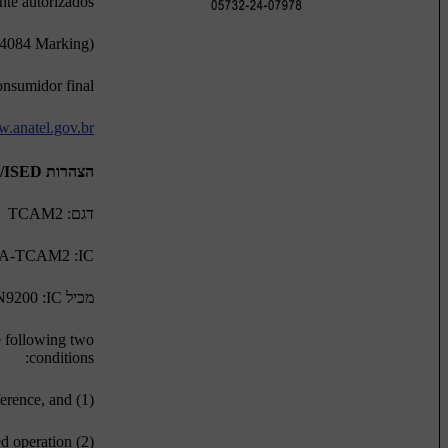
nte autorizados
 4084 Marking)
nsumidor final:
.anatel.gov.br
הצהרות FCC/ISED
דגם: TCAM2
IC‏: 6434A-TCAM2
מכיל IC‏: 6434A-SAN9200
e following two
conditions:
(1) This device may not cause harmful interference, and
(2) This device must accept any interference received, including interference that may cause undesired operation.