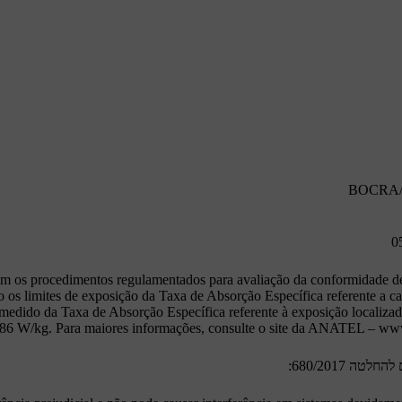
BOCRA/T
0
 os procedimentos regulamentados para avaliação da conformidade de
o os limites de exposição da Taxa de Absorção Específica referente a ca
medido da Taxa de Absorção Específica referente à exposição localizad
786 W/kg. Para maiores informações, consulte o site da ANATEL – www
טה 680/2017: