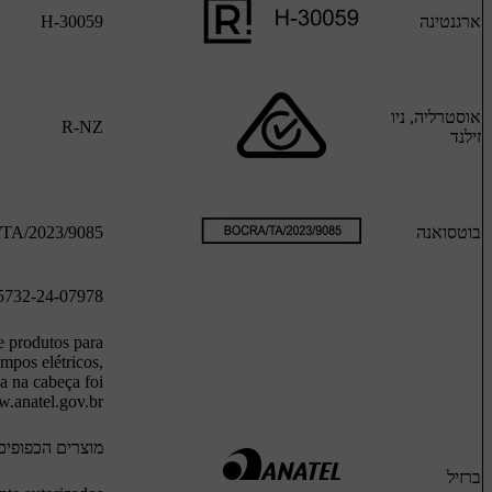
ארגנטינה
H-30059
אוסטרליה, ניו
R-NZ
זילנד
בוטסואנה
A/2023/9085
5732-24-07978
 produtos para
mpos elétricos,
a na cabeça foi
.anatel.gov.br
מוצרים הכפופים להחל
ברזיל