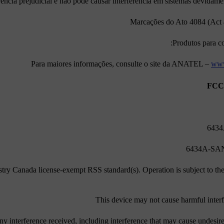
rência prejudicial e não pode causar interferência em sistemas devidame
Marcações do Ato 4084 (Act
Produtos para co
Para maiores informações, consulte o site da ANATEL –
www
try Canada license-exempt RSS standard(s). Operation is subject to th