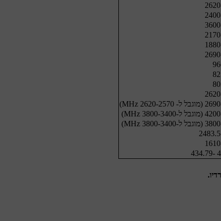
43
יו.