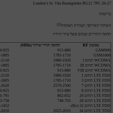
26-27 London’s St. Vita Basingstoke RG21 7PG
בריטניה
[2]
האיחוד האירופי: הצהרת תאימות
תחומי התדרים שבהם פועל ציוד הרדיו:
ממשק RF
תחומי תדרי שידור (MHz)
GSM900
880‏-915
925‏-960
GSM1800
1710‏-1785
1805‏-1880
WCDMA תחום I
1920‏-1980
2110‏-2170
WCDMA תחום III
1710‏-1785
1805‏-1880
WCDMA תחום VIII
880‏-915
925‏-960
LTE FDD תחום 1
1920‏-1980
2110‏-2170
LTE FDD תחום 3
1710‏-1785
1805‏-1880
LTE FDD תחום 7
2500‏-2570
2620‏-2690
LTE FDD תחום 8
880‏-915
925‏-960
LTE FDD תחום 20
832‏-862
791‏-821
LTE FDD תחום 28
703‏-748
758‏-803
LTE FDD תחום 32 (Rx)
-
1452‏-1496
LTE TDD תחום 34
2010‏-2025
2010‏-2025