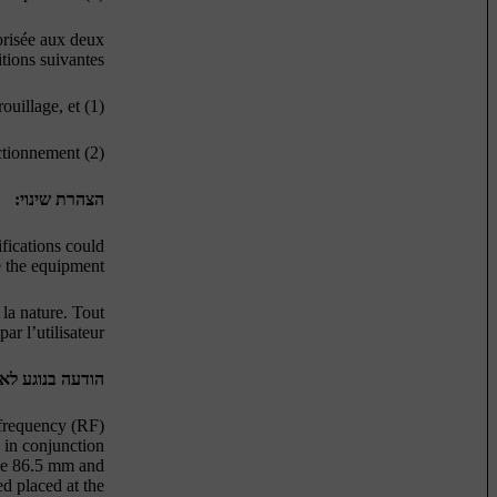
orisée aux deux
tions suivantes :
(1) l'appareil ne doit pas produire de brouillage, et
(2) l'utilisateur de l'appareil doit accepter tout brouillage radioélectrique subi, même si le brouillage est susceptible d'en compromettre le fonctionnement.
הצהרת שינוי:
fications could
e the equipment.
 la nature. Tout
r l’utilisateur.
הודעה בנוגע לא
 frequency (RF)
 in conjunction
 be 86.5 mm and
d placed at the