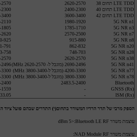
LTE TDD תחום 38
2570‏-‏2620
2570‏-‏2620
LTE TDD תחום 40
2300‏-2400
2300‏-2400
LTE TDD תחום 42
3400‏-3600
3400‏-3600
5G NR n1
1920‏-1980
2110‏-2170
5G NR n3
1710‏-1785
1805‏-1880
5G NR n7
2500‏-2570
2620‏-2690
5G NR n8
880‏-915
925‏-960
5G NR n20
832‏-862
791‏-821
5G NR n28
703‏-748
758‏-803
5G NR n38
2570‏-‏2620
2570‏-‏2620
5G NR n41
2496‏-2690 (מוגבל ל- ‎2570‏-2620 MHz)
2496‏-2690 (מוגבל ל- ‎2570‏-2620 MHz)
5G NR n77
3300‏-4200 (מוגבל ל-3400‏-3800 MHz)
3300‏-4200 (מוגבל ל-3400‏-3800 MHz)
5G NR n78
3300‏-3800 (מוגבל ל-3400‏-3800 MHz)
3300‏-3800 (מוגבל ל-3400‏-3800 MHz)
Bluetooth
2400‏-2483.5
2400‏-2483.5
GNSS (Rx)
-
1559‏-1610
3.05 -434.79
-
ISM (Rx)
הספק מרבי של תדר הרדיו המשודר בתחום(י) התדרים שבהם פועל ציוד הרד
עוצמת משדר Bluetooth LE RF‏:<5 dBm
עוצמת משדר NAD Module RF: