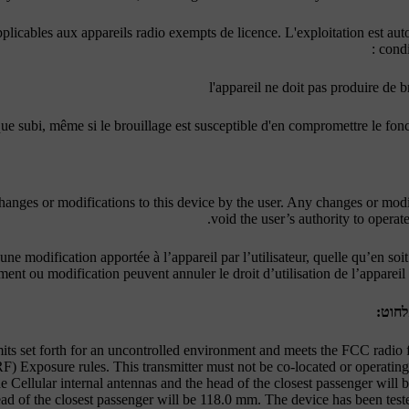
licables aux appareils radio exempts de licence. L'exploitation est aut
condi
anges or modifications to this device by the user. Any changes or modi
void the user’s authority to operat
 modification apportée à l’appareil par l’utilisateur, quelle qu’en soit
ent ou modification peuvent annuler le droit d’utilisation de l’appareil pa
לחוט:
ts set forth for an uncontrolled environment and meets the FCC radio
 Exposure rules. This transmitter must not be co-located or operating
he Cellular internal antennas and the head of the closest passenger will
 of the closest passenger will be 118.0 mm. The device has been teste