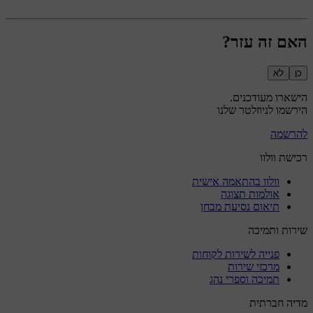
האם זה עזר?
כן
לא