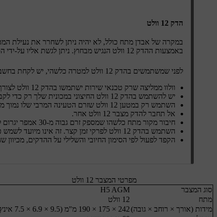
הדק 12 וולט
במקרה של אבדן מתח כולל, לא יהיה ניתן לשחרר את נעילת המכונ
באמצעות ההדק 12 וולט הנגיש מבחוץ. ניתן לגשת אליו על-ידי הסרת לוח קטן ליד בית הגלגל הקדמי-שמאלי.
לפני שמשתמשים בהדק 12 וולט למטרה כלשהי, יש לקחת בחשבון את הנקודות הבאות:
וולוו ממליצה שרק טכנאי שירות ישתמשו בהדק 12 וולט לצורך הגישה למכונית כחלק מהחילוץ.
יש להשתמש בהדק 12 וולט החיצוני במכונית שלך רק כדי לקבל גישה למכונית שלך. אסור לנסות לטעון מנקודה זו מכונית אחרת או מקור חיצוני דומה.
השתמש רק במטען 12 וולט שזרם הטעינה המרבי שלו נמוך מ-30 אמפר.
אל תחבר להדק מצבר 12 וולט אחר.
חיבור מקור מתח כלשהו שמספק זרם גבוה מ-30 אמפר יגרום לשריפת נתיך ההדק וישבית אותו.
השתמש בהדק 12 וולט לפרקי זמן קצר. זה אינו מיועד לשמש כדרך להפעלה רציפה של המכונית.
הקפד לפעול לפי הסימון החיובי והשלילי על ההדקים, מכיוון שהי
מפרטי המצבר 12 וולט
סוג המצבר
H5 AGM
מתח
12 וולט
מידות (אורך × רוחב × גובה)
242 × 175 × 190 מ"מ (9.5 × 6.9 × 7.5 אינץ')