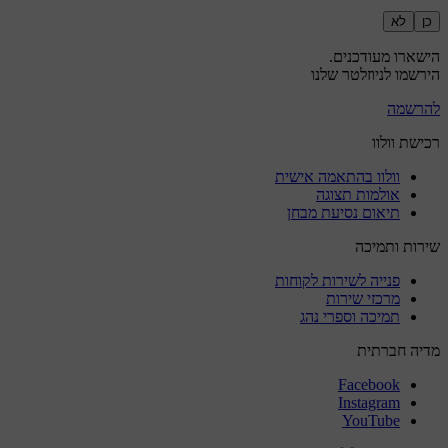
כן
לא