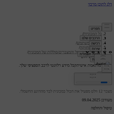
תמיכה
/
כל המכוניות
/
/
ES90 2026
מדריך למשתמש
/
טיפול ותחזוקה
/
מערכת החשמל והמצברים/סוללות של המכונית
/
מצבר 12 וולט
תמיכה מותאמת אישית
קבל מידע רלוונטי לרכב הספציפי שלך.
התחבר
מצבר 12 וולט
מצבר 12 וולט מפעיל את הכול במכונית לבד מההינע החשמלי.
מעודכן 09.04.2025
טיפול והחלפה