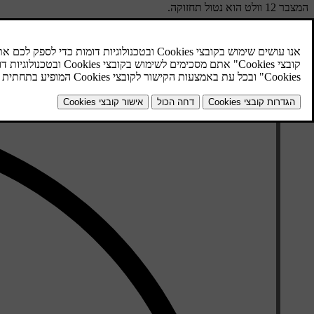
המצבר 12 וולט הוא נטול תחזוקה.
פנה למוסך מורשה של וולוו אם יש להחליף את המצבר 12 וולט.