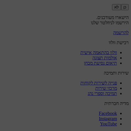
כן
לא