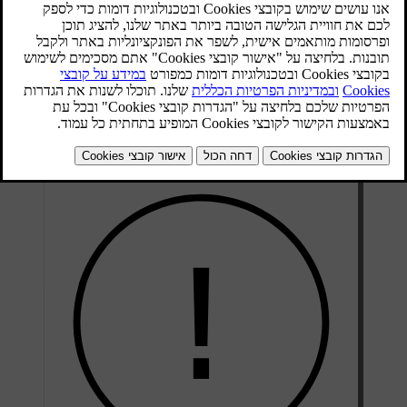
החריצים הצרים העוברים לאורך תבנית מדרך הצמיג הם מחווני שחיקת
[1]
מדרך הצמיג. בצד הצמיג מופיעות האותיות TWI‫‏‬
.