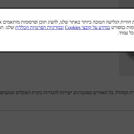
רת המחדל, כל האזורים מסונכרנים ישירות להגדרות בקרת האקלים המועדפו