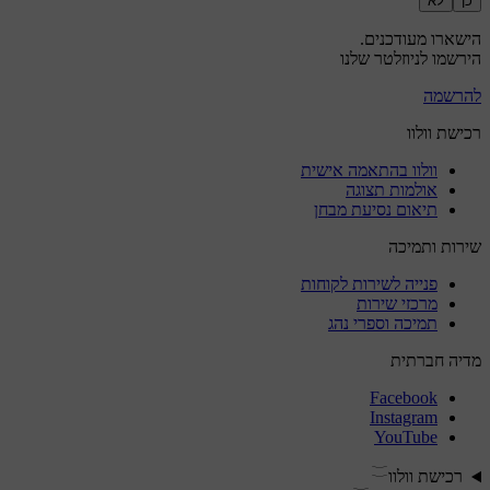
כן
לא