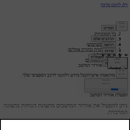
תמיכה
/
כל המכוניות
/
/
S60 2024
מדריך למשתמש
/
נוחות פנימית ובקרת אקלים
/
בקרת אקלים
/
בקרות האקלים
/
הפעלת אוורור המושב
תמיכה מותאמת אישית
קבל מידע רלוונטי לרכב הספציפי שלך.
התחבר
הפעלת אוורור המושב
ניתן להפעיל את אוורור המושבים מתצוגת הנוחות בתצוגה
המרכזית.
מעודכן 04.04.2025
כאשר מזג האוויר חם יותר, נעים להשתמש באוורור המושב ליצירת חוויית