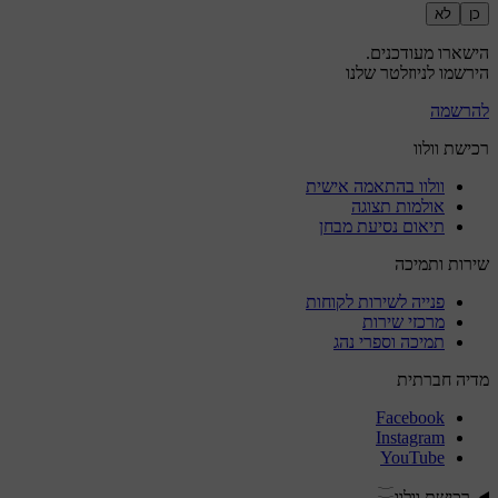
כן
לא