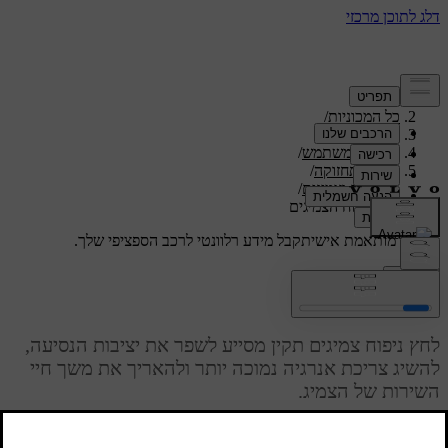
תמיכה
/
כל המכוניות
/
/
S60 2024
מדריך למשתמש
/
טיפול ותחזוקה
/
גלגלים וצמיגים
/
לחץ ניפוח הצמיגים
תמיכה מותאמת אישית
קבל מידע רלוונטי לרכב הספציפי שלך.
התחבר
לחץ ניפוח הצמיגים
לחץ ניפוח צמיגים תקין מסייע לשפר את יציבות הנסיעה,
להשיג צריכת אנרגיה נמוכה יותר ולהאריך את משך חיי
השירות של הצמיג.
מעודכן 28.10.2024
במהלך הזמן, לחץ ניפוח הצמיגים יורד. הלחץ גם משתנה בהתאם לתנאי