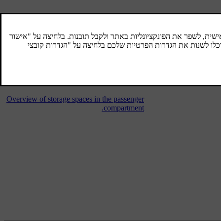
Tunnel console - armrest
The tunnel console is located between the
front seats.
Storage spaces
Overview of storage spaces in the passenger
compartment.