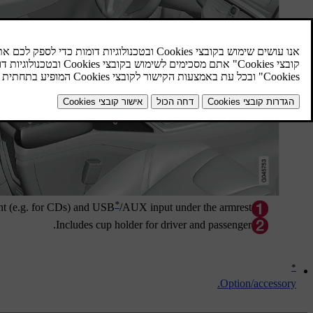
*
t (e.g. for CDs) and USB
/AUX input under the armrest.
Includes cup holder for driver and passenger.
*
Option/accessory.