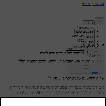
תמיכה
/
כל המכוניות
/
/
XC40 2024
מדריך למשתמש
/
תמיכה בנהג
/
תפקודי חניה
/
מצלמת סיוע לחניה
/
שדות החיישנים של מערכת סיוע לחניה
תמיכה מותאמת אישית
קבל מידע רלוונטי לרכב הספציפי שלך.
התחבר
*
שדות החיישנים של מערכת סיוע לחניה
אם המכונית מצוידת במערכת סיוע לחניה אזי המרחק
מוצג במצלמת הסיוע לחניה במבט 360° עם שדות
צבעוניים עבור כל חיישן שמזהה מכשול.