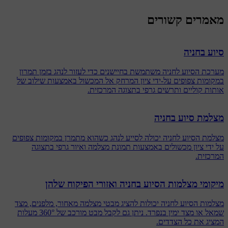
מאמרים קשורים
סיוע בחניה
מערכת הסיוע לחניה משתמשת בחיישנים כדי לעזור לנהג בזמן תמרון
במקומות צפופים על-ידי ציון המרחק אל המכשול באמצעות שילוב של
אותות קוליים ותרשים גרפי בתצוגה המרכזית.
מצלמת סיוע בחניה
מצלמת הסיוע לחניה יכולה לסייע לנהג כשהוא מתמרן במקומות צפופים
על ידי ציון מכשולים באמצעות תמונת מצלמה ואיור גרפי בתצוגה
המרכזית.
מיקומי מצלמות הסיוע בחניה ואזורי הפיקוח שלהן
מצלמות הסיוע לחניה יכולות להציג מבטי מצלמה מאחור, מלפנים, מצד
שמאל או מצד ימין בנפרד. ניתן גם לקבל מבט מורכב של 360° מעלות
המציג את כל הצדדים.