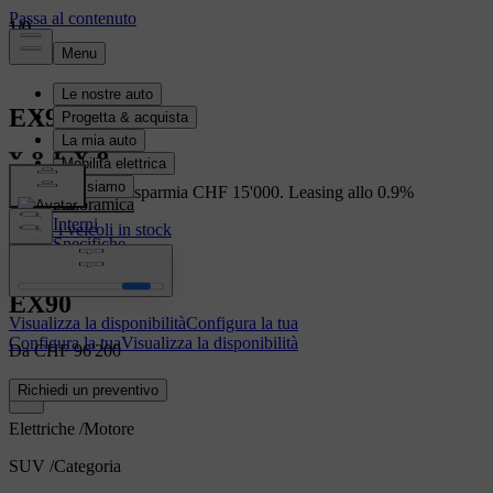
1
1
1
/
/
/
0
0
0
EX90
Elettriche
EX90 in stock: Risparmia CHF 15'000. Leasing allo 0.9%
Panoramica
Interni
Scopri i veicoli in stock
Specifiche
Caratteristiche
EX90
Visualizza la disponibilità
Configura la tua
Configura la tua
Visualizza la disponibilità
Da CHF 96'200
Richiedi un preventivo
Elettriche
/
Motore
SUV
/
Categoria