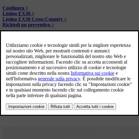
Configura >
Listino EX30 >
Listino EX30 Cross Country >
Richiedi un preventivo >
Scopri
ES90
Da 73.500 €
Una berlina premium 100% elettrica progettata per una vita in
perfetto equilibrio.
Configura >
Listino ES90 >
Richiedi un preventivo >
Scopri