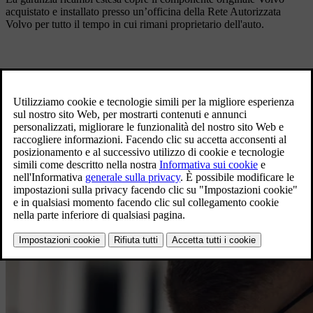
acquistato e installato presso un’officina della Rete Autorizzata
Volvo per tutto il tempo in cui rimani proprietario dell'auto.