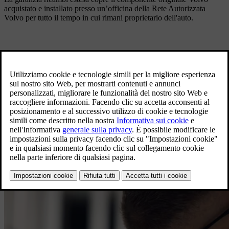
acquistato e installato presso un’officina della Rete Autorizzata
Volvo per tutto il tempo in cui rimani proprietario dell'auto.