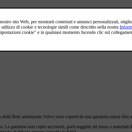
di qualità, su ricambi originali e sulla competenza dei nostri tecnici. Or
i bisogno e ti garantisce un po' di serenità in più.
na della Rete autorizzata Volvo sono coperti da una garanzia estesa fino 
. La garanzia non copre accessori, parti soggette ad usura o materiali
rizzato di fiducia oppure consulta le FAQ.