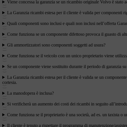
Viene concessa la garanzia se un ricambio originale Volvo è stato ac
La Garanzia ricambi estesa per il cliente è valida per componenti ri
Quali componenti sono inclusi e quali non inclusi nell’offerta Garanz
Come funziona se un componente difettoso provoca il guasto di alt
Gli ammortizzatori sono componenti soggetti ad usura?
Come funziona se il veicolo con un unico proprietario viene utilizz
Se un componente viene sostituito durante il periodo di garanzia su u
La Garanzia ricambi estesa per il cliente è valida se un componente v
cortesia.
La manodopera è inclusa?
Si verificherà un aumento dei costi dei ricambi in seguito all’introd
Come funziona se il proprietario è una società, ad es. un taxista o u
Il cliente è tenuto a rispettare il programma di manutenzione/assiste