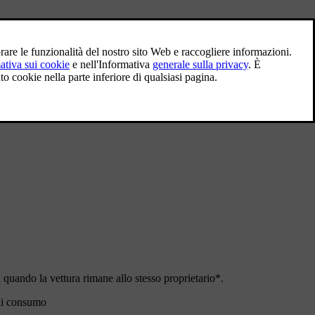
a hai anche diritto alla Garanzia sui ricambi estesa. Un motivo in più
a quando la vettura rimane allo stesso proprietario*.
 di consumo