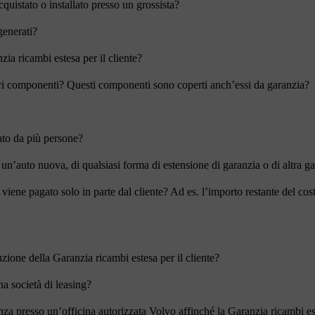
quistato o installato presso un grossista?
generati?
ia ricambi estesa per il cliente?
ri componenti? Questi componenti sono coperti anch’essi da garanzia?
ato da più persone?
n’auto nuova, di qualsiasi forma di estensione di garanzia o di altra gar
iene pagato solo in parte dal cliente? Ad es. l’importo restante del costo
uzione della Garanzia ricambi estesa per il cliente?
na società di leasing?
nza presso un’officina autorizzata Volvo affinché la Garanzia ricambi este