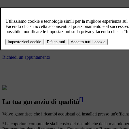
Un po' di serenità in più
Affidati ad un’officina della Rete Autorizzata Volvo e conta su servizi 
per affidarci la tua Volvo. Solo chi l’ha costruita, conosce ciò di cui ha
Richiedi un appuntamento
[
]
La tua garanzia di qualità
Volvo garantisce che i ricambi acquistati ed installati presso un'offici
*La copertura comprende sia il costo dei ricambi che della manodopera
Per maggiori dettagli contatta il tuo Concessionario o Riparatore Auto