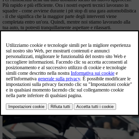
Più rapido e più efficiente. Ora i nostri esperti tecnici lavorano in
squadre - come avviene durante i pit stop di una gara automobilistica
- il che significa che la maggior parte degli interventi viene
completata entro un'ora. Quindi, mentre noi stiamo lavorando alla
tua auto, tu potresti tranquillamente aspettare e rilassarti.