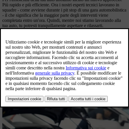
Più rapido e più efficiente. Ora i nostri esperti tecnici lavorano in
squadre - come avviene durante i pit stop di una gara automobilistica
- il che significa che la maggior parte degli interventi viene
completata entro un'ora. Quindi, mentre noi stiamo lavorando alla
tua auto, tu potresti tranquillamente aspettare e rilassarti.