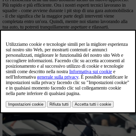
Più rapido e più efficiente. Ora i nostri esperti tecnici lavorano in
squadre - come avviene durante i pit stop di una gara automobilistica
- il che significa che la maggior parte degli interventi viene
completata entro un'ora. Quindi, mentre noi stiamo lavorando alla
tua auto, tu potresti tranquillamente aspettare e rilassarti.