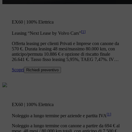
EX60 | 100% Elettrica
[
1
]
Leasing “Next Lease by Volvo Cars”
Offerta leasing per clienti Privati e Imprese con canone da
570 €. Durata leasing 48 mesi/massimo 80.000 km, con
anticipo/permuta 10.886 € e opzione di riscatto finale
26.641 €. Tasso fisso leasing 5,95%, TAEG 7,47%. IVA
inclusa.*
Scopri
Richiedi preventivo
EX60 | 100% Elettrica
[
1
]
Noleggio a lungo termine per aziende e partita IVA
Noleggio a lungo termine con canone a partire da 694 € al
mese, 48 mesi / 80.000 km totali, con anticipo di 7.500 €.