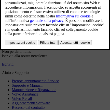
servizio
Dati di contatto precompilati
Dati VIN precompilati (se applicabile)
Prenotazione più rapida
Accedi