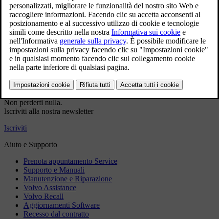
servizio
Dati di contatto precompilati
Dati VIN precompilati (se applicabile)
Prenotazione più rapida
Accedi