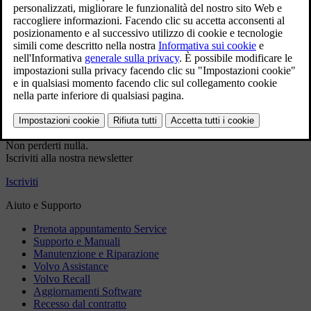
servizio
Dati di contatto precompilati
Dati VIN precompilati (se applicabile)
Prenotazione più rapida
Accedi