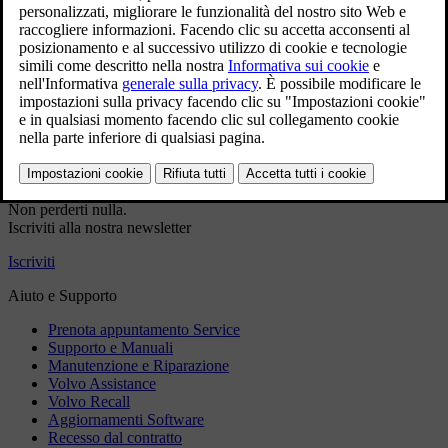
servizio
Dati di contatto precompilati
Dati VIN precompilati (se applicabile)
Prenotazione più rapida
Accedi