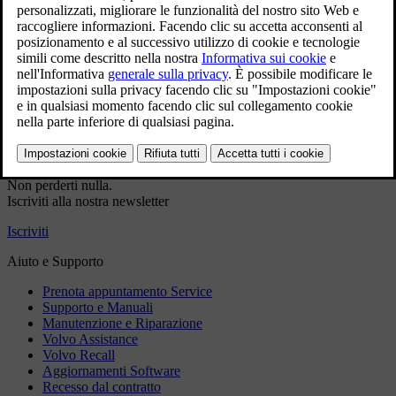
servizio
Dati di contatto precompilati
Dati VIN precompilati (se applicabile)
Prenotazione più rapida
Accedi