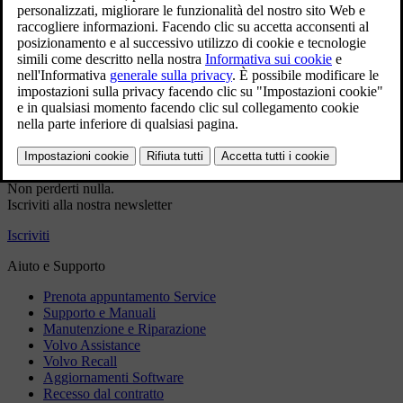
servizio
Dati di contatto precompilati
Dati VIN precompilati (se applicabile)
Prenotazione più rapida
Accedi