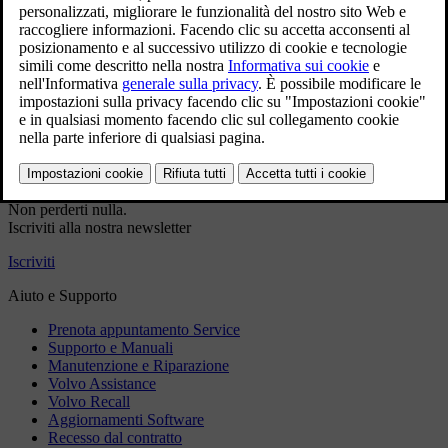
servizio
Dati di contatto precompilati
Dati VIN precompilati (se applicabile)
Prenotazione più rapida
Accedi