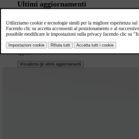
Ultimi aggiornamenti
Scopra quali miglioramenti sono stati apportati nell'ultimo ag
Targa di immatricolazione o VIN
oppure
Visualizza gli ultimi aggiornamenti