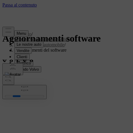
Supporto
/
Aggiornamenti software
Informazioni sull'automobile
/
Software dell'automobile
/
Aggiornamenti del software