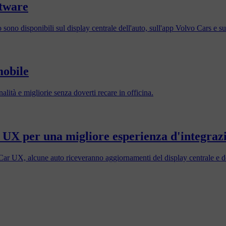
ftware
sono disponibili sul display centrale dell'auto, sull'app Volvo Cars e su
mobile
alità e migliorie senza doverti recare in officina.
 UX per una migliore esperienza d'integrazi
Car UX, alcune auto riceveranno aggiornamenti del display centrale e d