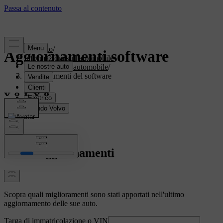
Supporto
/
Aggiornamenti software
Informazioni sull'automobile
/
Software dell'automobile
/
Aggiornamenti del software
Ultimi aggiornamenti
Scopra quali miglioramenti sono stati apportati nell'ultimo
aggiornamento delle sue auto.
Targa di immatricolazione o VIN