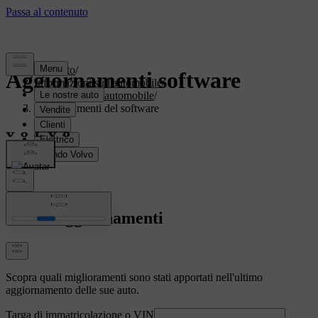
Supporto
/
Aggiornamenti software
Informazioni sull'automobile
/
Software dell'automobile
/
Aggiornamenti del software
Ultimi aggiornamenti
Scopra quali miglioramenti sono stati apportati nell'ultimo
aggiornamento delle sue auto.
Targa di immatricolazione o VIN