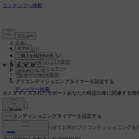
サポート
/
全車
/
EX30 2027
/
ユーザーマニュアル
/
車内の快適性および環境
/
エアコンディショナー
/
駐車中の車内環境
/
プリコンディショニングタイマーを設定する
カスタマイズされたサポート
あなたの特定の車に関連する情
サインイン
プリコンディショニングタイマーを設定する
特定の出発時間に合わせてお車のプリコンディショニングを
アップデートされました 2025/01/02