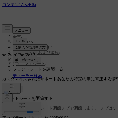
サポート
/
全車
/
EX30 2027
/
ユーザーマニュアル
/
車内の快適性および環境
/
シート
/
フロントシート
/
フロントシートを調節する
カスタマイズされたサポート
あなたの特定の車に関連する情
サインイン
フロントシートを調節する
フロントシートは、シート調節ノブで調節します。 ノブはシ
アップデートされました 2025/09/02