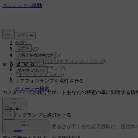
サポート
/
全車
/
EX30 2027
/
ユーザーマニュアル
/
視界、ミラーおよびエクステリアランプ
/
エクステアリアランプ
/
ドライビングライト
/
リアフォグランプを点灯させる
カスタマイズされたサポート
あなたの特定の車に関連する情
サインイン
リアフォグランプを点灯させる
リアフォグランプは、明るさが不十分な悪天候時に、後続車
アップデートされました 2026/05/25