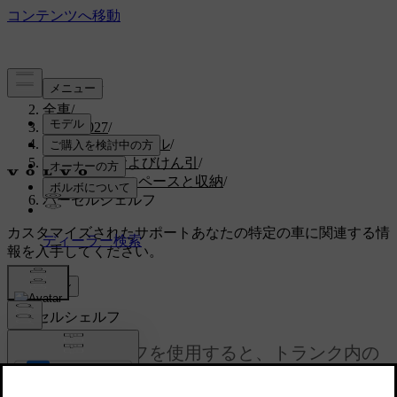
サポート
/
全車
/
EX30 2027
/
ユーザーマニュアル
/
収納、積載およびけん引
/
トランクのスペースと収納
/
パーセルシェルフ
カスタマイズされたサポート
あなたの特定の車に関連する情
報を入手してください。
サインイン
パーセルシェルフ
パーセルシェルフを使用すると、トランク内の
荷物を外から見えないようにすることができま