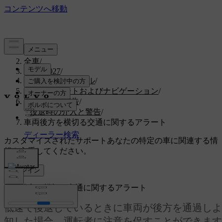
サポート
/
全車
/
EX30 2027
/
ユーザーマニュアル
/
運転者サポートおよびナビゲーション
/
安全介入と警告
/
後退時の介入と警告
/
車両後方を横切る交通に関するアラート
カスタマイズされたサポート
あなたの特定の車に関連する情
報を入手してください。
サインイン
車両後方を横切る交通に関するアラート
低速で後退しているときに車両が後方を通過しよ
知した場合、運転者に注意を促すことができます。 