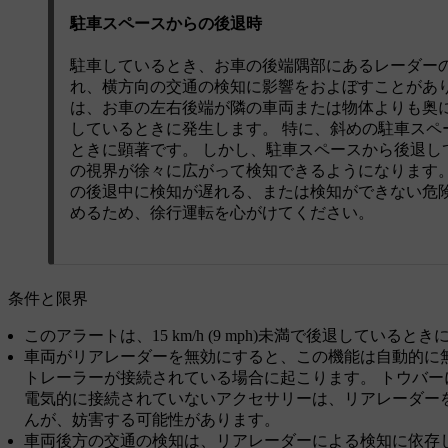
駐車スペースからの後退時
駐車しているとき、お車の後端隅部にあるレーダー
れ、横方向の交通の検知に影響をおよぼすことがあり
は、お車の左右後端が隣の車両または物体よりも奥
しているときに発生します。 特に、斜めの駐車スペ
ときに顕著です。 しかし、駐車スペースから後退し
の視界が徐々に広がって検知できるようになります。
の後退中に検知が遅れる、または検知ができない危
めるため、徐行運転を心がけてください。
条件と限界
このアラートは、15 km/h (9 mph)未満で後退している
車両がリアレーダーを無効にすると、この機能は自動的に無
トレーラーが接続されている場合に起こります。 トウバー
電気的に接続されていないアクセサリーは、リアレーダー
んが、妨害する可能性があります。
車両後方の交通の検知は、リアレーダーによる検知に依存し