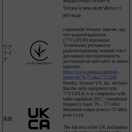
ที่คณะกรรมการกิจการ
โทรคมนาคมแห่งชาติประกา
ศกําหนด
справжнім Veoneer заявляє, що
тип радіообладнання
(77V12FLR) відповідає
Технічному регламенту
ウク
радіообладнання; повний текст
ライ
декларації про відповідність
ナ
доступний на веб-сайті за такою
адресою:
https://www.magna.com/type-
approval/76-77-ghz/77v12flr
Hereby, Veoneer US, Inc. declares
that the radio equipment type
77V12FLR is in compliance with
radio regulation 2017. Operational
frequency band: 76 – 77 GHz/
Maximum output power:<55 dBm
peak e.i.r.p
英国
The full text of the UK declaration