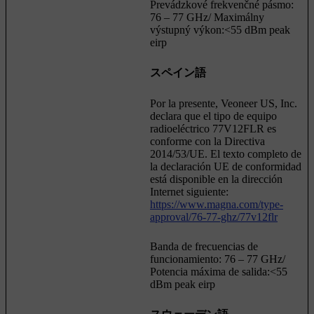
Prevádzkové frekvenčné pásmo:
76 – 77 GHz/ Maximálny
výstupný výkon:<55 dBm peak
eirp
スペイン語
Por la presente, Veoneer US, Inc.
declara que el tipo de equipo
radioeléctrico 77V12FLR es
conforme con la Directiva
2014/53/UE. El texto completo de
la declaración UE de conformidad
está disponible en la dirección
Internet siguiente:
https://www.magna.com/type-
approval/76-77-ghz/77v12flr
Banda de frecuencias de
funcionamiento: 76 – 77 GHz/
Potencia máxima de salida:<55
dBm peak eirp