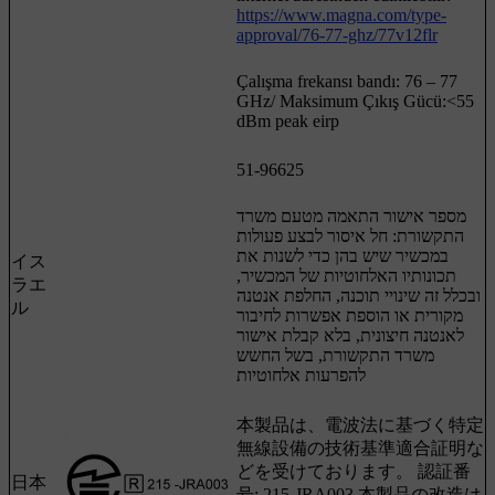
https://www.magna.com/type-
approval/76-77-ghz/77v12flr
Çalışma frekansı bandı: 76 – 77
GHz/ Maksimum Çıkış Gücü:<55
dBm peak eirp
51-96625
מספר אישור התאמה מטעם משרד
התקשורת: חל איסור לבצע פעולות
במכשיר שיש בהן כדי לשנות את
イス
תכונותיו האלחוטיות של המכשיר,
ラエ
ובכלל זה שינויי תוכנה, החלפת אנטנה
ル
מקורית או הוספת אפשרות לחיבור
לאנטנה חיצונית, בלא קבלת אישור
משרד התקשורת, בשל החשש
להפרעות אלחוטיות
本製品は、電波法に基づく特定
無線設備の技術基準適合証明な
どを受けております。 認証番
日本
号: 215-JRA003 本製品の改造は