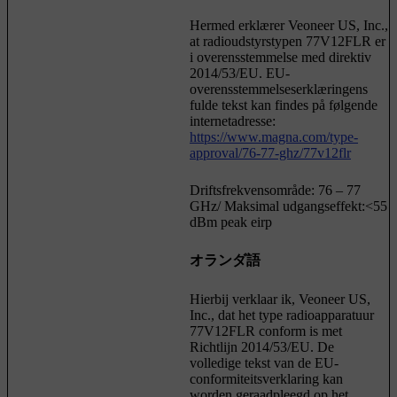
Hermed erklærer Veoneer US, Inc.,
at radioudstyrstypen 77V12FLR er
i overensstemmelse med direktiv
2014/53/EU. EU-
overensstemmelseserklæringens
fulde tekst kan findes på følgende
internetadresse:
https://www.magna.com/type-
approval/76-77-ghz/77v12flr
Driftsfrekvensområde: 76 – 77
GHz/ Maksimal udgangseffekt:<55
dBm peak eirp
オランダ語
Hierbij verklaar ik, Veoneer US,
Inc., dat het type radioapparatuur
77V12FLR conform is met
Richtlijn 2014/53/EU. De
volledige tekst van de EU-
conformiteitsverklaring kan
worden geraadpleegd op het