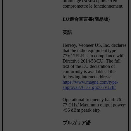
brouillage est susceptible d'en
compromettre le fonctionnement.
EU適合宣言書(簡易版)
英語
Hereby, Veoneer US, Inc. declares
that the radio equipment type
77V12FLR is in compliance with
Directive 2014/53/EU. The full
text of the EU declaration of
conformity is available at the
following internet address:
https://www.magna.com/type-
approval/76-77-ghz/77v12flr
Operational frequency band: 76 –
77 GHz/ Maximum output power:
<55 dBm peark eirp
ブルガリア語