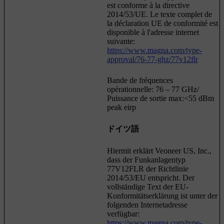
est conforme à la directive
2014/53/UE. Le texte complet de
la déclaration UE de conformité est
disponible à l'adresse internet
suivante:
https://www.magna.com/type-
approval/76-77-ghz/77v12flr
Bande de fréquences
opérationnelle: 76 – 77 GHz/
Puissance de sortie max:<55 dBm
peak eirp
ドイツ語
Hiermit erklärt Veoneer US, Inc.,
dass der Funkanlagentyp
77V12FLR der Richtlinie
2014/53/EU entspricht. Der
vollständige Text der EU-
Konformitätserklärung ist unter der
folgenden Internetadresse
verfügbar:
https://www.magna.com/type-