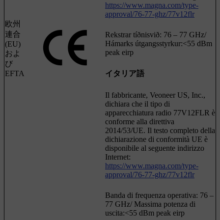
https://www.magna.com/type-
approval/76-77-ghz/77v12flr
欧州
連合
Rekstrar tíðnisvið: 76 – 77 GHz/
Hámarks útgangsstyrkur:<55 dBm
(EU)
peak eirp
およ
び
EFTA
イタリア語
Il fabbricante, Veoneer US, Inc.,
dichiara che il tipo di
apparecchiatura radio 77V12FLR è
conforme alla direttiva
2014/53/UE. Il testo completo della
dichiarazione di conformità UE è
disponibile al seguente indirizzo
Internet:
https://www.magna.com/type-
approval/76-77-ghz/77v12flr
Banda di frequenza operativa: 76 –
77 GHz/ Massima potenza di
uscita:<55 dBm peak eirp