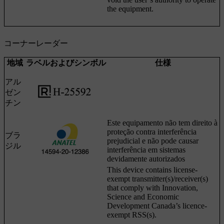
the equipment.
コーナーレーダー
地域
ラベルおよびシンボル
仕様
アル
ゼン
チン
Este equipamento não tem direito à
proteção contra interferência
ブラ
prejudicial e não pode causar
ジル
interferência em sistemas
devidamente autorizados
This device contains license-
exempt transmitter(s)/receiver(s)
that comply with Innovation,
Science and Economic
Development Canada’s licence-
exempt RSS(s).