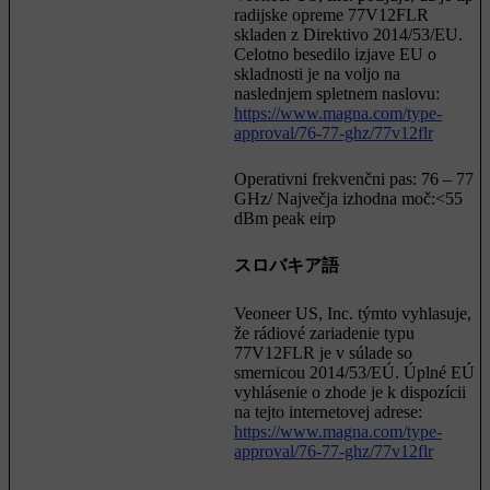
radijske opreme 77V12FLR
skladen z Direktivo 2014/53/EU.
Celotno besedilo izjave EU o
skladnosti je na voljo na
naslednjem spletnem naslovu:
https://www.magna.com/type-
approval/76-77-ghz/77v12flr
Operativni frekvenčni pas: 76 – 77
GHz/ Največja izhodna moč:<55
dBm peak eirp
スロバキア語
Veoneer US, Inc. týmto vyhlasuje,
že rádiové zariadenie typu
77V12FLR je v súlade so
smernicou 2014/53/EÚ. Úplné EÚ
vyhlásenie o zhode je k dispozícii
na tejto internetovej adrese:
https://www.magna.com/type-
approval/76-77-ghz/77v12flr