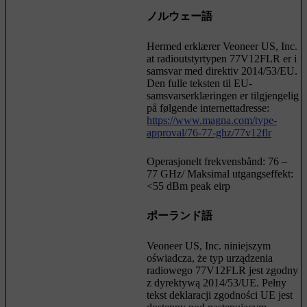
ノルウェー語
Hermed erklærer Veoneer US, Inc.
at radioutstyrtypen 77V12FLR er i
samsvar med direktiv 2014/53/EU.
Den fulle teksten til EU-
samsvarserklæringen er tilgjengelig
på følgende internettadresse:
https://www.magna.com/type-
approval/76-77-ghz/77v12flr
Operasjonelt frekvensbånd: 76 –
77 GHz/ Maksimal utgangseffekt:
<55 dBm peak eirp
ポーランド語
Veoneer US, Inc. niniejszym
oświadcza, że typ urządzenia
radiowego 77V12FLR jest zgodny
z dyrektywą 2014/53/UE. Pełny
tekst deklaracji zgodności UE jest