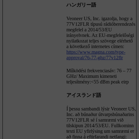
ハンガリー語
Veoneer US, Inc. igazolja, hogy a
77V12FLR típusú rádióberendezés
megfelel a 2014/53/EU
irányelvnek. Az EU-megfelelőségi
nyilatkozat teljes szövege elérhető
a következő internetes címen:
https://www.magna.com/type-
approval/76-77-ghz/77v12flr
Működési frekvenciasáv: 76 – 77
GHz/ Maximum kimeneti
teljesítmény:<55 dBm peak eirp
アイスランド語
Í þessu sambandi lýsir Veoneer US,
Inc. að búnaður útvarpsbúnaðarins
77V12FLR sé í samræmi við
tilskipun 2014/53/EU. Fullkominn
texti EU yfirlýsing um samræmi er
að finna á eftirfarandi netfangi: