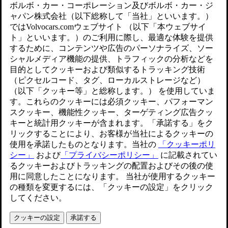
アップデートされました 2025/09/08
フロントセンターレーダー
地域
ラベルおよびシンボル
仕様
アル
ゼン
チン
Este equipamento não tem direito à
proteção contra interferência
ブラ
prejudicial e não pode causar
ジル
interferência em sistemas
devidamente autorizados
This device contains license-
exempt transmitter(s)/receiver(s)
that comply with Innovation,
Science and Economic
Development Canada’s licence-
exempt RSS(s).
Operation is subject to the