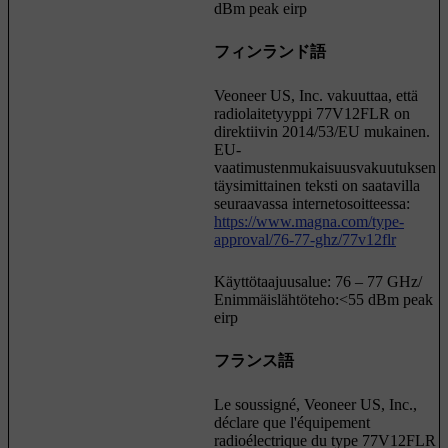
dBm peak eirp
フィンランド語
Veoneer US, Inc. vakuuttaa, että
radiolaitetyyppi 77V12FLR on
direktiivin 2014/53/EU mukainen.
EU-
vaatimustenmukaisuusvakuutuksen
täysimittainen teksti on saatavilla
seuraavassa internetosoitteessa:
https://www.magna.com/type-
approval/76-77-ghz/77v12flr
Käyttötaajuusalue: 76 – 77 GHz/
Enimmäislähtöteho:<55 dBm peak
eirp
フランス語
Le soussigné, Veoneer US, Inc.,
déclare que l'équipement
radioélectrique du type 77V12FLR