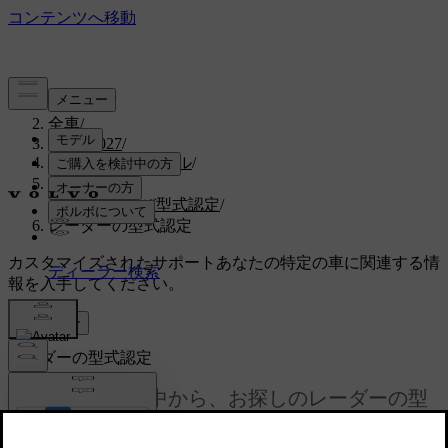
サポート
/
全車
/
EX30 2027
/
ユーザーマニュアル
/
仕様
/
証明書および型式認定
/
レーダーの型式認定
カスタマイズされたサポート
あなたの特定の車に関連する情
報を入手してください。
サインイン
レーダーの型式認定
以下のリストの中から、お探しのレーダーの型
式認定を確認してください。