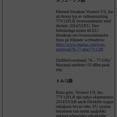
スウェーデン語
Härmed försäkrar Veoneer US, Inc.
att denna typ av radioutrustning
77V12FLR överensstämmer med
direktiv 2014/53/EU. Den
fullständiga texten till EU-
försäkran om överensstämmelse
finns på följande webbadress:
https://www.magna.com/type-
approval/76-77-ghz/77v12flr
Driftfrekvensband: 76 – 77 GHz/
Maximal uteffekt:<55 dBm peak
eirp
トルコ語
Buna göre, Veoneer US, Inc.
77V12FLR tipi radyo ekipmanının
2014/53/AB sayılı Direktife uygun
olduğunu beyan eder. EU uyumu
beyanının tam metni aşağıdaki
internet adresinden edinilebilir: