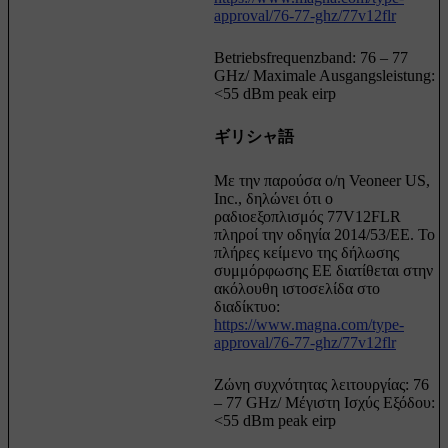
approval/76-77-ghz/77v12flr
Betriebsfrequenzband: 76 – 77
GHz/ Maximale Ausgangsleistung:
<55 dBm peak eirp
ギリシャ語
Με την παρούσα ο/η Veoneer US,
Inc., δηλώνει ότι ο
ραδιοεξοπλισμός 77V12FLR
πληροί την οδηγία 2014/53/ΕE. Το
πλήρες κείμενο της δήλωσης
συμμόρφωσης ΕΕ διατίθεται στην
ακόλουθη ιστοσελίδα στο
διαδίκτυο:
https://www.magna.com/type-
approval/76-77-ghz/77v12flr
Ζώνη συχνότητας λειτουργίας: 76
– 77 GHz/ Μέγιστη Ισχύς Εξόδου:
<55 dBm peak eirp