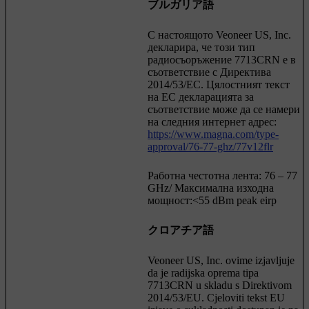
ブルガリア語
С настоящото Veoneer US, Inc.
декларира, че този тип
радиосъоръжение 7713CRN е в
съответствие с Директива
2014/53/ЕC. Цялостният текст
на ЕС декларацията за
съответствие може да се намери
на следния интернет адрес:
https://www.magna.com/type-
approval/76-77-ghz/77v12flr
Работна честотна лента: 76 – 77
GHz/ Максимална изходна
мощност:<55 dBm peak eirp
クロアチア語
Veoneer US, Inc. ovime izjavljuje
da je radijska oprema tipa
7713CRN u skladu s Direktivom
2014/53/EU. Cjeloviti tekst EU