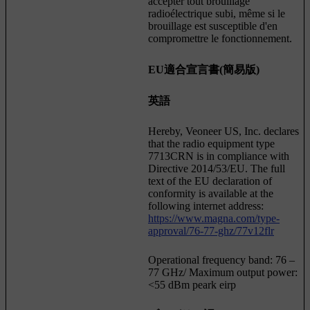
accepter tout brouillage
radioélectrique subi, même si le
brouillage est susceptible d'en
compromettre le fonctionnement.
EU適合宣言書(簡易版)
英語
Hereby, Veoneer US, Inc. declares
that the radio equipment type
7713CRN is in compliance with
Directive 2014/53/EU. The full
text of the EU declaration of
conformity is available at the
following internet address:
https://www.magna.com/type-
approval/76-77-ghz/77v12flr
Operational frequency band: 76 –
77 GHz/ Maximum output power:
<55 dBm peark eirp