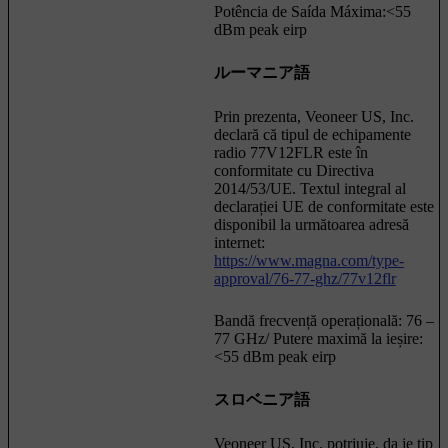
Potência de Saída Máxima:<55
dBm peak eirp
ルーマニア語
Prin prezenta, Veoneer US, Inc.
declară că tipul de echipamente
radio 77V12FLR este în
conformitate cu Directiva
2014/53/UE. Textul integral al
declarației UE de conformitate este
disponibil la următoarea adresă
internet:
https://www.magna.com/type-
approval/76-77-ghz/77v12flr
Bandă frecvență operațională: 76 –
77 GHz/ Putere maximă la ieșire:
<55 dBm peak eirp
スロベニア語
Veoneer US, Inc. potrjuje, da je tip