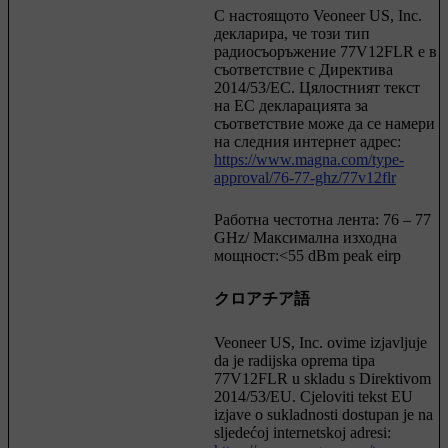
С настоящото Veoneer US, Inc.
декларира, че този тип
радиосъоръжение 77V12FLR е в
съответствие с Директива
2014/53/ЕC. Цялостният текст
на ЕС декларацията за
съответствие може да се намери
на следния интернет адрес:
https://www.magna.com/type-
approval/76-77-ghz/77v12flr
Работна честотна лента: 76 – 77
GHz/ Максимална изходна
мощност:<55 dBm peak eirp
クロアチア語
Veoneer US, Inc. ovime izjavljuje
da je radijska oprema tipa
77V12FLR u skladu s Direktivom
2014/53/EU. Cjeloviti tekst EU
izjave o sukladnosti dostupan je na
sljedećoj internetskoj adresi: