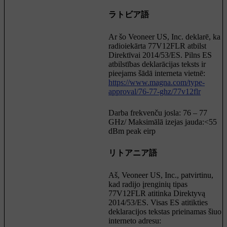
ラトビア語
Ar šo Veoneer US, Inc. deklarē, ka
radioiekārta 77V12FLR atbilst
Direktīvai 2014/53/ES. Pilns ES
atbilstības deklarācijas teksts ir
pieejams šādā interneta vietnē:
https://www.magna.com/type-
approval/76-77-ghz/77v12flr
Darba frekvenču josla: 76 – 77
GHz/ Maksimālā izejas jauda:<55
dBm peak eirp
リトアニア語
Aš, Veoneer US, Inc., patvirtinu,
kad radijo įrenginių tipas
77V12FLR atitinka Direktyvą
2014/53/ES. Visas ES atitikties
deklaracijos tekstas prieinamas šiuo
interneto adresu: