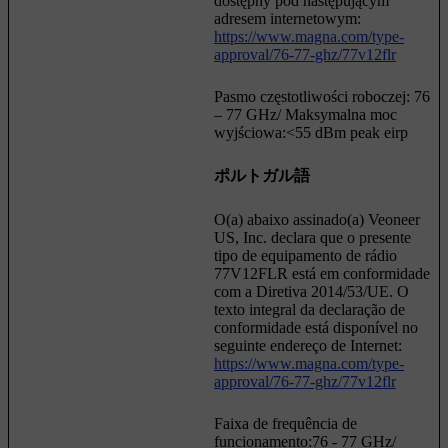
dostępny pod następującym
adresem internetowym:
https://www.magna.com/type-
approval/76-77-ghz/77v12flr
Pasmo częstotliwości roboczej: 76
– 77 GHz/ Maksymalna moc
wyjściowa:<55 dBm peak eirp
ポルトガル語
O(a) abaixo assinado(a) Veoneer
US, Inc. declara que o presente
tipo de equipamento de rádio
77V12FLR está em conformidade
com a Diretiva 2014/53/UE. O
texto integral da declaração de
conformidade está disponível no
seguinte endereço de Internet:
https://www.magna.com/type-
approval/76-77-ghz/77v12flr
Faixa de frequência de
funcionamento:76 - 77 GHz/