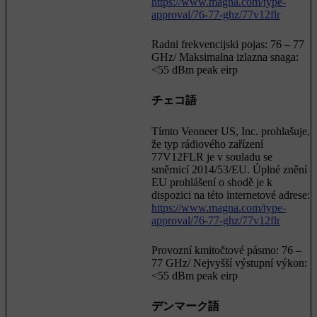
https://www.magna.com/type-
approval/76-77-ghz/77v12flr
Radni frekvencijski pojas: 76 – 77
GHz/ Maksimalna izlazna snaga:
<55 dBm peak eirp
チェコ語
Tímto Veoneer US, Inc. prohlašuje,
že typ rádiového zařízení
77V12FLR je v souladu se
směrnicí 2014/53/EU. Úplné znění
EU prohlášení o shodě je k
dispozici na této internetové adrese:
https://www.magna.com/type-
approval/76-77-ghz/77v12flr
Provozní kmitočtové pásmo: 76 –
77 GHz/ Nejvyšší výstupní výkon:
<55 dBm peak eirp
デンマーク語