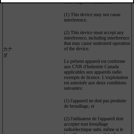
following two conditions:
(1) This device may not cause
interference.
(2) This device must accept any
interference, including interference
that may cause undesired operation
of the device.
カナ
ダ
Le présent appareil est conforme
aux CNR d'Industrie Canada
applicables aux appareils radio
exempts de licence. L'exploitation
est autorisée aux deux conditions
suivantes:
(1) l'appareil ne doit pas produire
de brouillage, et
(2) l'utilisateur de l'appareil doit
accepter tout brouillage
radioélectrique subi, même si le