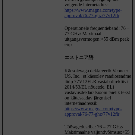
volgende internetadres:
https://www.magna.com/type-
approval/76-77-ghz/77v12flr
Operationele frequentieband: 76 –
77 GHz/ Maximaal
uitgangsvermogen:<55 dBm peak
eirp
エストニア語
Käesolevaga deklareerib Veoneer
US, Inc., et käesolev raadioseadme
tüüp 77V12FLR vastab direktiivi
2014/53/EL nõuetele. ELi
vastavusdeklaratsiooni täielik tekst
on kättesaadav järgmisel
internetiaadressil:
https://www.magna.com/type-
approval/76-77-ghz/77v12flr
Töösagedusriba: 76 – 77 GHz/
Maksimaalne väljundvõimsus:<55