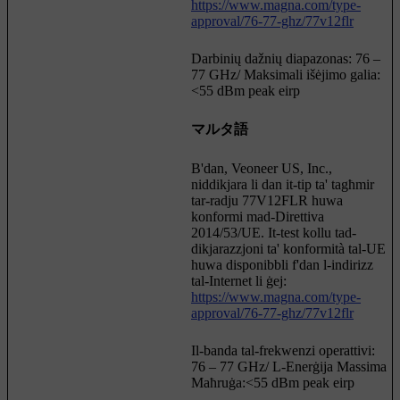
https://www.magna.com/type-
approval/76-77-ghz/77v12flr
Darbinių dažnių diapazonas: 76 –
77 GHz/ Maksimali išėjimo galia:
<55 dBm peak eirp
マルタ語
B'dan, Veoneer US, Inc.,
niddikjara li dan it-tip ta' tagħmir
tar-radju 77V12FLR huwa
konformi mad-Direttiva
2014/53/UE. It-test kollu tad-
dikjarazzjoni ta' konformità tal-UE
huwa disponibbli f'dan l-indirizz
tal-Internet li ġej:
https://www.magna.com/type-
approval/76-77-ghz/77v12flr
Il-banda tal-frekwenzi operattivi:
76 – 77 GHz/ L-Enerġija Massima
Maħruġa:<55 dBm peak eirp