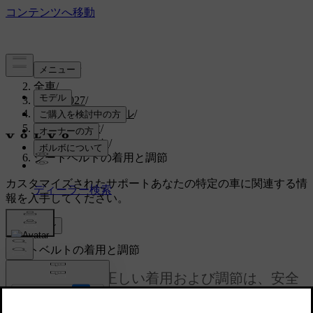
サポート
/
全車
/
EX30 2027
/
ユーザーマニュアル
/
安全上の注意
/
シートベルト
/
シートベルトの着用と調節
カスタマイズされたサポート
あなたの特定の車に関連する情
報を入手してください。
サインイン
シートベルトの着用と調節
シートベルトの正しい着用および調節は、安全
性と快適性の点から重要です。