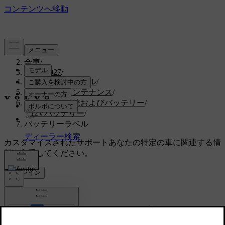
サポート
/
全車
/
EX30 2027
/
ユーザーマニュアル
/
お手入れとメンテナンス
/
車両の電気系統およびバッテリー
/
12Vバッテリー
/
バッテリーラベル
カスタマイズされたサポート
あなたの特定の車に関連する情
報を入手してください。
サインイン
バッテリーラベル
低電圧の車両バッテリーには、安全に取り扱う
ための情報が記載されたラベルが表示されてい